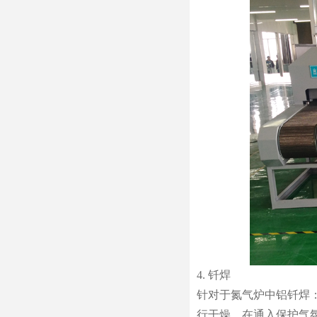
4. 钎焊
针对于氮气炉中铝钎焊：
行干燥，在通入保护气氛