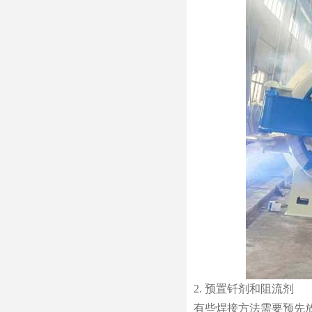
2. 预置钎剂和阻流剂
有些焊接方法需要预先