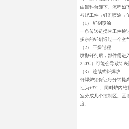
由卸料台卸下。流程如
被焊工件→钎剂喷涂→
（1） 钎剂喷涂
一条传送链携带工件通
多余的钎剂通过一个空
（2） 干燥过程
喷撒钎剂后，部件需进入
250℃）可能会导致铝
（3） 连续式钎焊炉
钎焊炉须保证每分钟提高
性为±3℃， 同时炉内
室分成几个控制区。区
度。