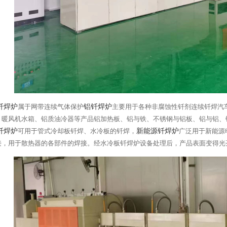
钎焊炉
属于网带连续气体保护
铝钎焊炉
主要用于各种非腐蚀性钎剂连续钎焊汽
、暖风机水箱、铝质油冷器等产品铝加热板、铝与铁、不锈钢与铝板、铝与铝、
钎焊炉
可用于管式冷却板钎焊、水冷板的钎焊，
新能源钎焊炉
广泛用于新能源
接，用于散热器的各部件的焊接。经水冷板钎焊炉设备处理后，产品表面变得光