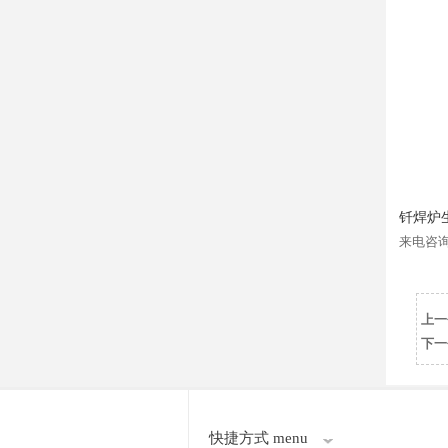
钎焊炉
来电咨
上一
下一
快捷方式 menu