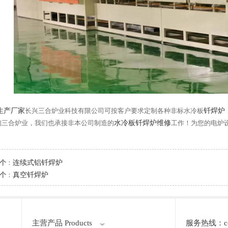
生产厂家
长兴三合炉业科技有限公司可按客户要求定制各种非标水冷板
钎焊炉
询三合炉业，我们也承接非本公司制造的
水冷板钎焊炉维修
工作！为您的电炉
个
：
连续式铝钎焊炉
个
：
真空钎焊炉
主营产品 Products
服务热线：cont